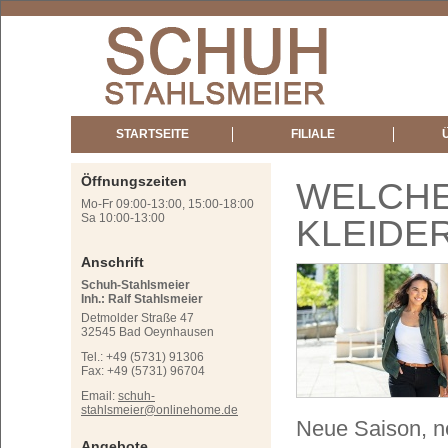
STARTSEITE
FILIALE
Öffnungszeiten
WELCHE
Mo-Fr 09:00-13:00, 15:00-18:00
Sa 10:00-13:00
KLEIDE
Anschrift
Schuh-Stahlsmeier
Inh.: Ralf Stahlsmeier
Detmolder Straße 47
32545 Bad Oeynhausen
Tel.: +49 (5731) 91306
Fax: +49 (5731) 96704
Email:
schuh-
stahlsmeier@onlinehome.de
Neue Saison, n
Angebote