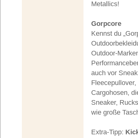
Metallics!
Gorpcore
Kennst du „Gor
Outdoorbekleid
Outdoor-Marken,
Performancebere
auch vor Sneake
Fleecepullover,
Cargohosen, die
Sneaker, Rucksä
wie große Tasc
Extra-Tipp:
Kick