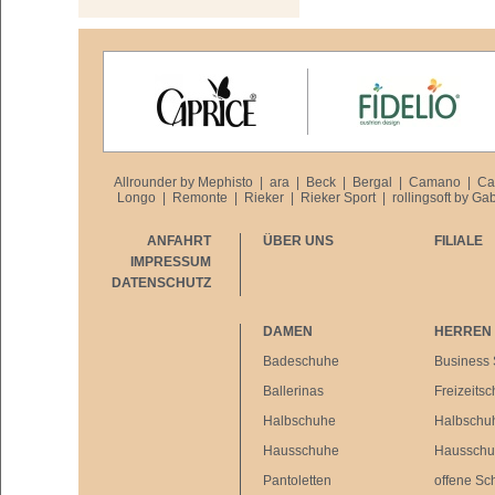
Allrounder by Mephisto
|
ara
|
Beck
|
Bergal
|
Camano
|
Ca
Longo
|
Remonte
|
Rieker
|
Rieker Sport
|
rollingsoft by Ga
ANFAHRT
ÜBER UNS
FILIALE
IMPRESSUM
DATENSCHUTZ
DAMEN
HERREN
Badeschuhe
Business
Ballerinas
Freizeits
Halbschuhe
Halbschu
Hausschuhe
Haussch
Pantoletten
offene Sc