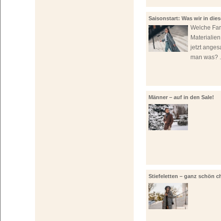
Saisonstart: Was wir in die
lieben!
Welche Far
Materialie
jetzt anges
man was? .
Männer – auf in den Sale!
Stiefeletten – ganz schön c