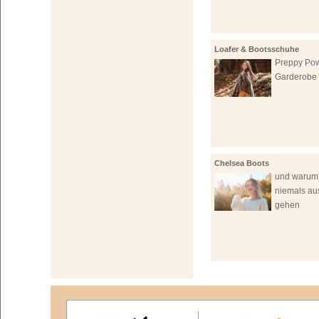
Loafer & Bootsschuhe
Preppy Powe
Garderobe
Chelsea Boots
und warum 
niemals au
gehen