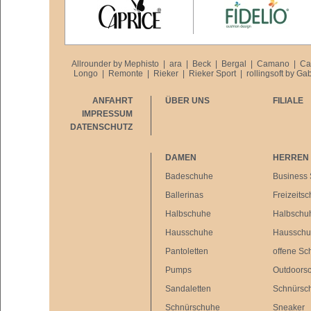
Allrounder by Mephisto
|
ara
|
Beck
|
Bergal
|
Camano
|
Ca
Longo
|
Remonte
|
Rieker
|
Rieker Sport
|
rollingsoft by Ga
ANFAHRT
ÜBER UNS
FILIALE
IMPRESSUM
DATENSCHUTZ
DAMEN
HERREN
Badeschuhe
Business
Ballerinas
Freizeits
Halbschuhe
Halbschu
Hausschuhe
Haussch
Pantoletten
offene Sc
Pumps
Outdoors
Sandaletten
Schnürsc
Schnürschuhe
Sneaker