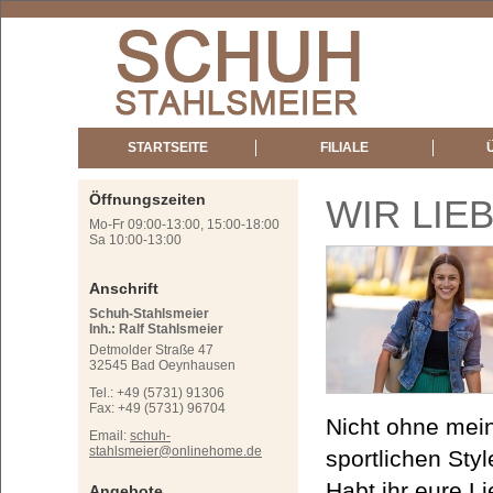
STARTSEITE
FILIALE
Öffnungszeiten
WIR LIE
Mo-Fr 09:00-13:00, 15:00-18:00
Sa 10:00-13:00
Anschrift
Schuh-Stahlsmeier
Inh.: Ralf Stahlsmeier
Detmolder Straße 47
32545 Bad Oeynhausen
Tel.: +49 (5731) 91306
Fax: +49 (5731) 96704
Nicht ohne mein
Email:
schuh-
stahlsmeier@onlinehome.de
sportlichen Sty
Habt ihr eure L
Angebote