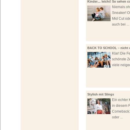
Kinder… leicht! So sehen c
aus!
Niemals o
Sneaker! O
Mid Cut ode
auch bei ...
BACK TO SCHOOL – nicht 
Sneaker!
Klar! Die Fe
schönste Ze
viele neigen
Stylish mit Slings
Ein echter K
in diesem F
Comeback:
oder ...