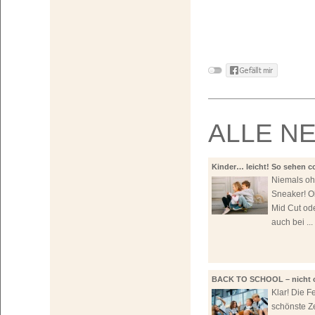
ALLE N
Kinder… leicht! So sehen c
aus!
Niemals o
Sneaker! O
Mid Cut ode
auch bei ...
BACK TO SCHOOL – nicht 
Sneaker!
Klar! Die Fe
schönste Ze