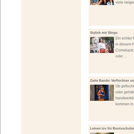
viele neigen
Stylish mit Slings
Ein echter K
in diesem F
Comeback:
oder ...
Zarte Bande: Verflochten 
Ob gefloch
oder gehäk
handwerkli
kommen in 
Leinen los für Bootsschuhe