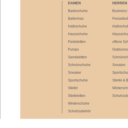
DAMEN
HERREN
Badeschuhe
Business
Ballerinas
Freizeits
Halbschuhe
Halbschu
Hausschuhe
Haussch
Pantoletten
offene Sc
Pumps
Outdoors
Sandaletten
Schnürsc
Schnürschuhe
Sneaker
Sneaker
Sportsch
Sportschuhe
Stiefel & 
Stiefel
Wintersc
Stiefeletten
Schuhzub
Winterschuhe
Schuhzubehör