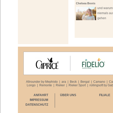
Chelsea Boots
und warum 
niemals au
gehen
Allrounder by Mephisto
|
ara
|
Beck
|
Bergal
|
Camano
|
Ca
Longo
|
Remonte
|
Rieker
|
Rieker Sport
|
rollingsoft by Ga
ANFAHRT
ÜBER UNS
FILIALE
IMPRESSUM
DATENSCHUTZ