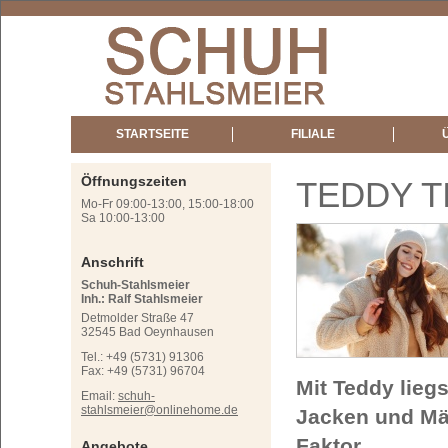
STARTSEITE
FILIALE
Öffnungszeiten
TEDDY T
Mo-Fr 09:00-13:00, 15:00-18:00
Sa 10:00-13:00
Anschrift
Schuh-Stahlsmeier
Inh.: Ralf Stahlsmeier
Detmolder Straße 47
32545 Bad Oeynhausen
Tel.: +49 (5731) 91306
Fax: +49 (5731) 96704
Mit Teddy liegs
Email:
schuh-
stahlsmeier@onlinehome.de
Jacken und Män
Faktor.
Angebote