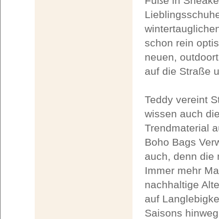
Füße in Sneake
Lieblingsschuhe
wintertaugliche
schon rein opti
neuen, outdoort
auf die Straße 
Teddy vereint S
wissen auch di
Trendmaterial 
Boho Bags Verwe
auch, denn die 
Immer mehr Mar
nachhaltige Alt
auf Langlebigkei
Saisons hinweg