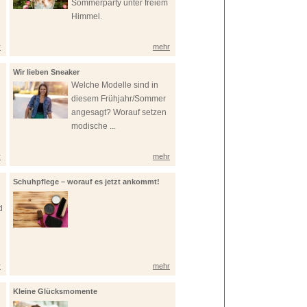
Sommerparty unter freiem
Himmel.
r
mehr
Wir lieben Sneaker
Welche Modelle sind in
diesem Frühjahr/Sommer
angesagt? Worauf setzen
modische ...
r
mehr
Schuhpflege – worauf es jetzt ankommt!
d
r
mehr
Kleine Glücksmomente