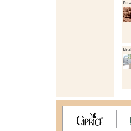
Rotw
Metal