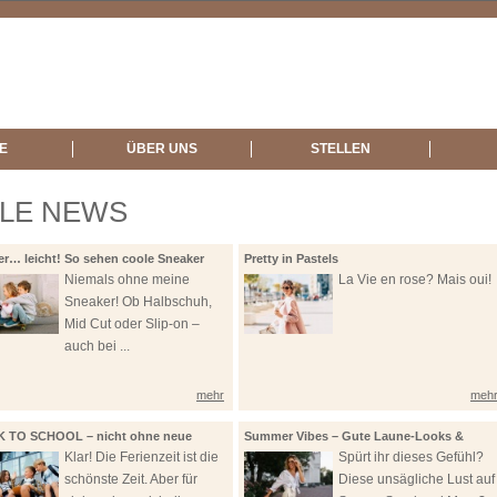
LE
ÜBER UNS
STELLEN
LLE NEWS
er… leicht! So sehen coole Sneaker
Pretty in Pastels
Niemals ohne meine
La Vie en rose? Mais oui!
Sneaker! Ob Halbschuh,
Mid Cut oder Slip-on –
auch bei ...
mehr
meh
 TO SCHOOL – nicht ohne neue
Summer Vibes – Gute Laune-Looks &
ker!
Sandalen
Klar! Die Ferienzeit ist die
Spürt ihr dieses Gefühl?
schönste Zeit. Aber für
Diese unsägliche Lust auf