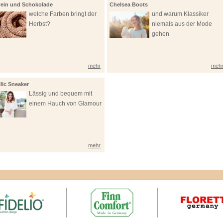
ein und Schokolade
Chelsea Boots
welche Farben bringt der
und warum Klassiker
Herbst?
niemals aus der Mode
gehen
mehr
meh
lic Sneaker
Lässig und bequem mit
einem Hauch von Glamour
mehr