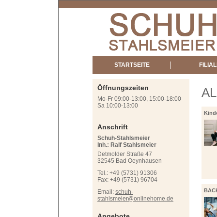
STARTSEITE
FILIA
Öffnungszeiten
A
Mo-Fr 09:00-13:00, 15:00-18:00
Sa 10:00-13:00
Kind
aus!
Anschrift
Schuh-Stahlsmeier
Inh.: Ralf Stahlsmeier
Detmolder Straße 47
32545 Bad Oeynhausen
Tel.: +49 (5731) 91306
Fax: +49 (5731) 96704
BACK
Email:
schuh-
stahlsmeier@onlinehome.de
Snea
Angebote