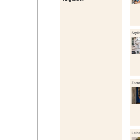
Styli
Zart
Lein