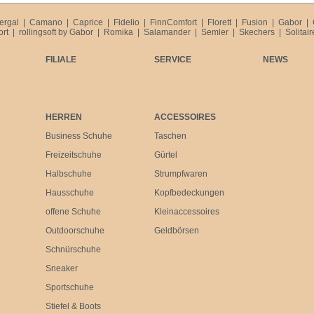
ergal
|
Camano
|
Caprice
|
Fidelio
|
FinnComfort
|
Florett
|
Fusion
|
Gabor
|
ort
|
rollingsoft by Gabor
|
Romika
|
Salamander
|
Semler
|
Skechers
|
Solitair
FILIALE
SERVICE
NEWS
HERREN
ACCESSOIRES
Business Schuhe
Taschen
Freizeitschuhe
Gürtel
Halbschuhe
Strumpfwaren
Hausschuhe
Kopfbedeckungen
offene Schuhe
Kleinaccessoires
Outdoorschuhe
Geldbörsen
Schnürschuhe
Sneaker
Sportschuhe
Stiefel & Boots