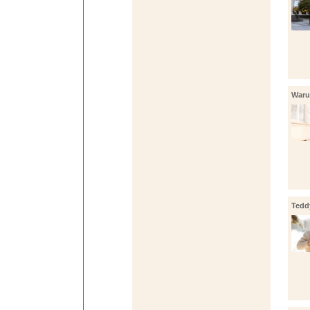
Warum
inves
Tedd