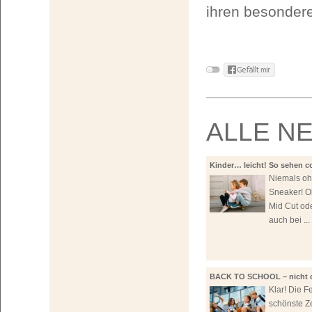
ihren besondere
ALLE N
Kinder… leicht! So sehen c
aus!
Niemals o
Sneaker! O
Mid Cut ode
auch bei ...
BACK TO SCHOOL – nicht 
Sneaker!
Klar! Die Fe
schönste Ze