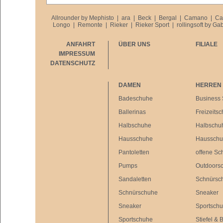
Allrounder by Mephisto
|
ara
|
Beck
|
Bergal
|
Camano
|
Ca
Longo
|
Remonte
|
Rieker
|
Rieker Sport
|
rollingsoft by Ga
ANFAHRT
ÜBER UNS
FILIALE
IMPRESSUM
DATENSCHUTZ
DAMEN
HERREN
Badeschuhe
Business
Ballerinas
Freizeits
Halbschuhe
Halbschu
Hausschuhe
Haussch
Pantoletten
offene Sc
Pumps
Outdoors
Sandaletten
Schnürsc
Schnürschuhe
Sneaker
Sneaker
Sportsch
Sportschuhe
Stiefel & 