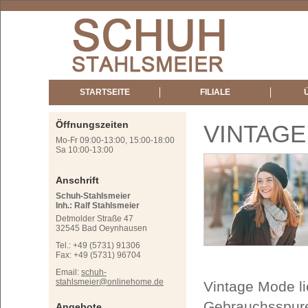
STARTSEITE
FILIALE
Öffnungszeiten
VINTAGE
Mo-Fr 09:00-13:00, 15:00-18:00
Sa 10:00-13:00
Anschrift
Schuh-Stahlsmeier
Inh.: Ralf Stahlsmeier
Detmolder Straße 47
32545 Bad Oeynhausen
Tel.: +49 (5731) 91306
Fax: +49 (5731) 96704
Email:
schuh-
stahlsmeier@onlinehome.de
Vintage Mode li
Gebrauchsspuren
Angebote