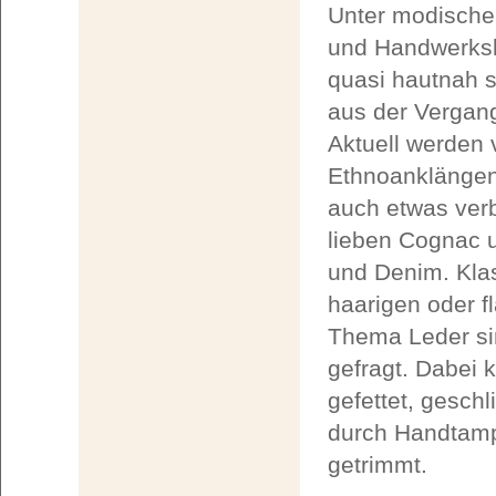
Unter modischen
und Handwerksk
quasi hautnah s
aus der Vergan
Aktuell werden 
Ethnoanklängen z
auch etwas verb
lieben Cognac u
und Denim. Klas
haarigen oder f
Thema Leder sin
gefragt. Dabei 
gefettet, gesch
durch Handtamp
getrimmt.