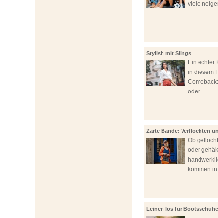
viele neigen
Stylish mit Slings
Ein echter K
in diesem F
Comeback:
oder ...
Zarte Bande: Verflochten 
Ob gefloch
oder gehäk
handwerkli
kommen in 
Leinen los für Bootsschuhe