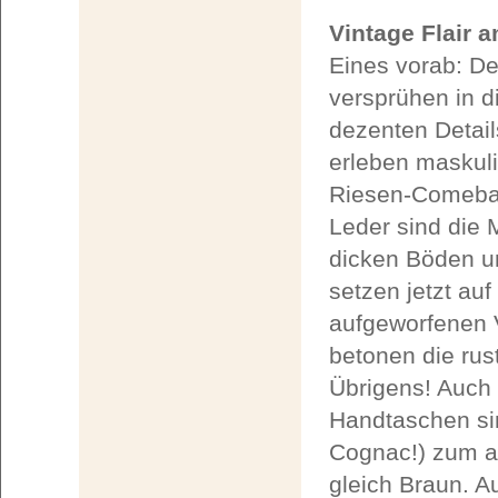
Vintage Flair 
Eines vorab: De
versprühen in d
dezenten Detai
erleben maskul
Riesen-Comebac
Leder sind die 
dicken Böden un
setzen jetzt au
aufgeworfenen 
betonen die rus
Übrigens! Auch 
Handtaschen sin
Cognac!) zum an
gleich Braun. A